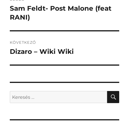
navigáció
Sam Feldt- Post Malone (feat
Korábbi
bejegyzés:
RANI)
KÖVETKEZŐ
Dizaro – Wiki Wiki
Következő
bejegyzés:
KER
Keresés
a
következő
kifejezésre: