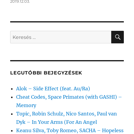
Közzétéve
2019.12.03.
KER
Keresés
a
következő
kifejezésre:
LEGUTÓBBI BEJEGYZÉSEK
Alok – Side Effect (feat. Au/Ra)
Cheat Codes, Space Primates (with GASHI) –
Memory
Topic, Robin Schulz, Nico Santos, Paul van
Dyk – In Your Arms (For An Angel
Keanu Silva, Toby Romeo, SACHA – Hopeless