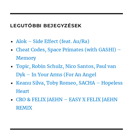
következő
kifejezésre:
LEGUTÓBBI BEJEGYZÉSEK
Alok – Side Effect (feat. Au/Ra)
Cheat Codes, Space Primates (with GASHI) –
Memory
Topic, Robin Schulz, Nico Santos, Paul van
Dyk – In Your Arms (For An Angel
Keanu Silva, Toby Romeo, SACHA – Hopeless
Heart
CRO & FELIX JAEHN – EASY X FELIX JAEHN
REMIX