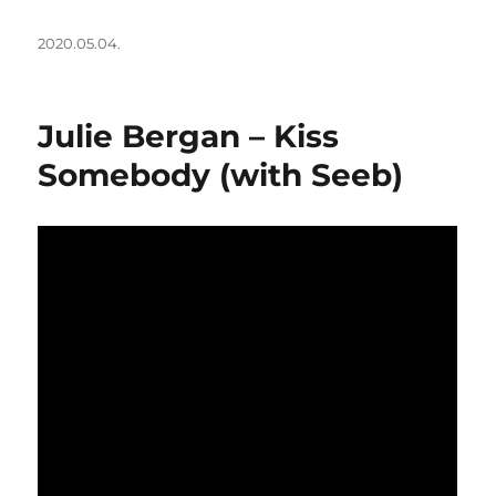
Közzétéve
2020.05.04.
Julie Bergan – Kiss
Somebody (with Seeb)