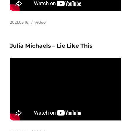
Közzétéve
Forma
2021.03.16.
Videó
Julia Michaels – Lie Like This