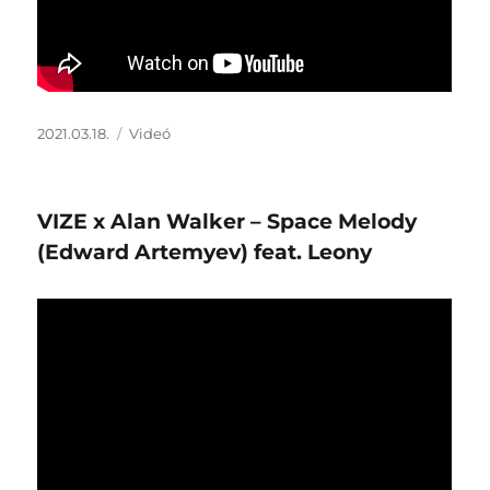
Közzétéve
Forma
2021.03.18.
Videó
VIZE​ x Alan Walker – Space Melody
(Edward Artemyev) feat. Leony