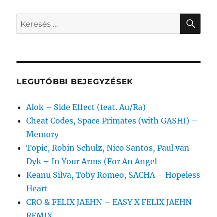
KER
Keresés
a
következő
kifejezésre:
LEGUTÓBBI BEJEGYZÉSEK
Alok – Side Effect (feat. Au/Ra)
Cheat Codes, Space Primates (with GASHI) –
Memory
Topic, Robin Schulz, Nico Santos, Paul van
Dyk – In Your Arms (For An Angel
Keanu Silva, Toby Romeo, SACHA – Hopeless
Heart
CRO & FELIX JAEHN – EASY X FELIX JAEHN
REMIX