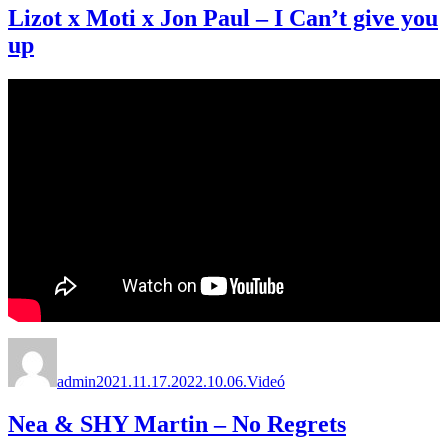
Lizot x Moti x Jon Paul – I Can’t give you
up
Szerző
Közzétéve
Forma
admin
2021.11.17.
2022.10.06.
Videó
Nea & SHY Martin – No Regrets