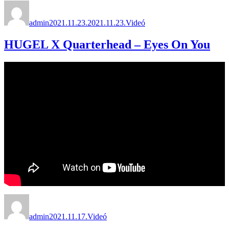
Szerző
Közzétéve
Forma
admin
2021.11.23.
2021.11.23.
Videó
HUGEL X Quarterhead – Eyes On You
Szerző
Közzétéve
Forma
admin
2021.11.17.
Videó