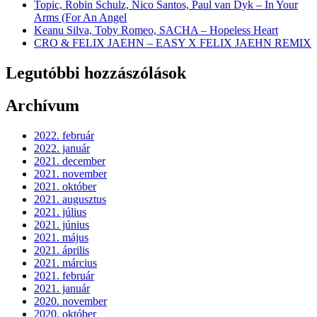
Topic, Robin Schulz, Nico Santos, Paul van Dyk – In Your
Arms (For An Angel
Keanu Silva, Toby Romeo, SACHA – Hopeless Heart
CRO & FELIX JAEHN – EASY X FELIX JAEHN REMIX
Legutóbbi hozzászólások
Archívum
2022. február
2022. január
2021. december
2021. november
2021. október
2021. augusztus
2021. július
2021. június
2021. május
2021. április
2021. március
2021. február
2021. január
2020. november
2020. október