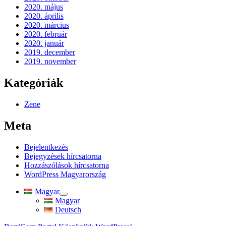
2020. május
2020. április
2020. március
2020. február
2020. január
2019. december
2019. november
Kategóriák
Zene
Meta
Bejelentkezés
Bejegyzések hírcsatorna
Hozzászólások hírcsatorna
WordPress Magyarország
Magyar
almenü
Magyar
szétnyitása
Deutsch