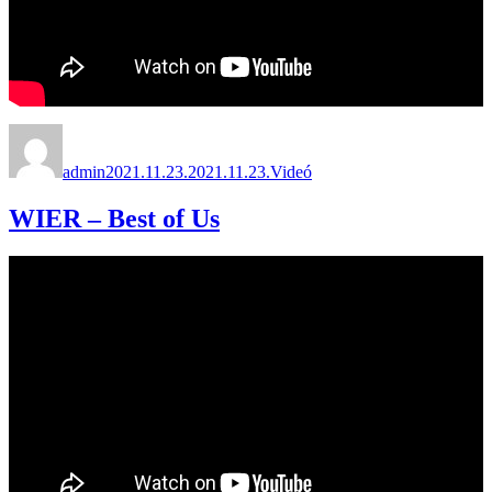
Szerző
Közzétéve
Forma
admin
2021.11.23.
2021.11.23.
Videó
WIER – Best of Us