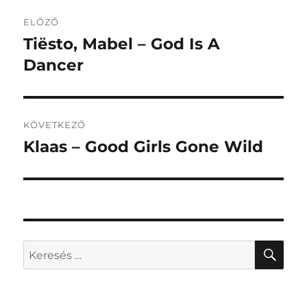
Bejegyzés
ELŐZŐ
navigáció
Tiësto, Mabel – God Is A
Korábbi
bejegyzés:
Dancer
KÖVETKEZŐ
Klaas – Good Girls Gone Wild
Következő
bejegyzés:
KER
Keresés
a
következő