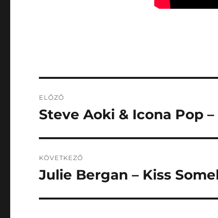
Bejegyzés
ELŐZŐ
navigáció
Steve Aoki & Icona Pop – 
Korábbi
bejegyzés:
KÖVETKEZŐ
Julie Bergan – Kiss Some
Következő
bejegyzés: