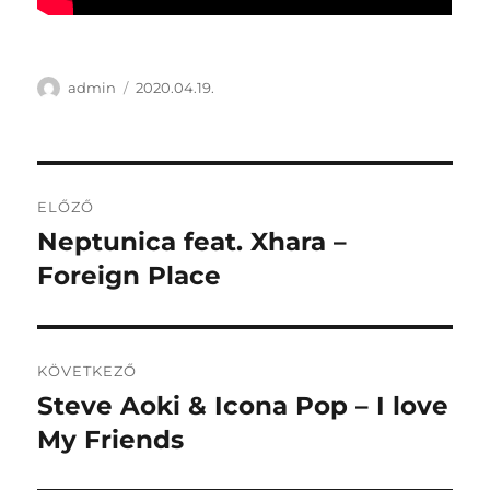
Szerző
Közzétéve
admin
2020.04.19.
Bejegyzés
ELŐZŐ
navigáció
Neptunica feat. Xhara –
Korábbi
bejegyzés:
Foreign Place
KÖVETKEZŐ
Steve Aoki & Icona Pop – I love
Következő
bejegyzés:
My Friends