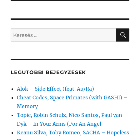
KER
Keresés
a
következő
kifejezésre:
LEGUTÓBBI BEJEGYZÉSEK
Alok – Side Effect (feat. Au/Ra)
Cheat Codes, Space Primates (with GASHI) –
Memory
Topic, Robin Schulz, Nico Santos, Paul van
Dyk – In Your Arms (For An Angel
Keanu Silva, Toby Romeo, SACHA – Hopeless