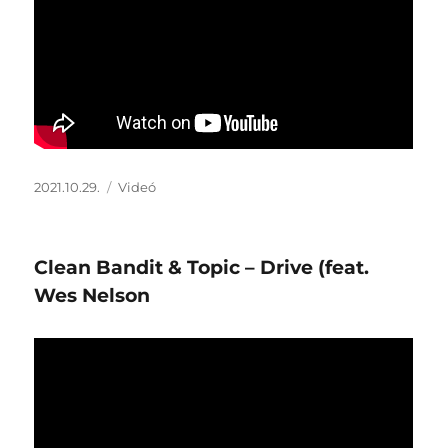
Közzétéve
Forma
2021.10.29.
Videó
Clean Bandit & Topic – Drive (feat.
Wes Nelson