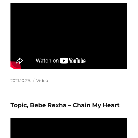
Közzétéve
Forma
2021.10.29.
Videó
Topic, Bebe Rexha – Chain My Heart