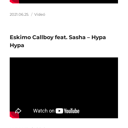
Közzétéve
Forma
2021.06.25.
Videó
Eskimo Callboy feat. Sasha – Hypa
Hypa