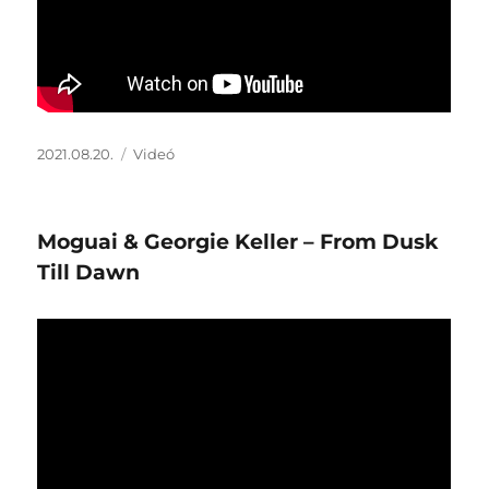
Közzétéve
Forma
2021.08.20.
Videó
Moguai & Georgie Keller – From Dusk
Till Dawn