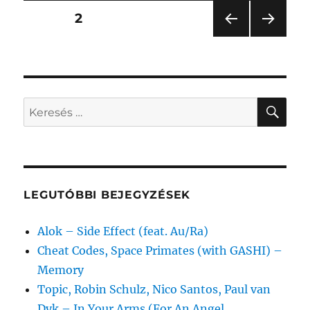
Bejegyzések
OLDAL
2
ELŐ
KÖV
lapozása
ZŐ
ETKE
OLD
ZŐ
AL
OLD
AL
KER
Keresés
a
következő
kifejezésre:
LEGUTÓBBI BEJEGYZÉSEK
Alok – Side Effect (feat. Au/Ra)
Cheat Codes, Space Primates (with GASHI) –
Memory
Topic, Robin Schulz, Nico Santos, Paul van
Dyk – In Your Arms (For An Angel