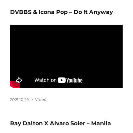
DVBBS & Icona Pop – Do It Anyway
Közzétéve
Forma
2021.10.29.
Videó
Ray Dalton X Alvaro Soler – Manila