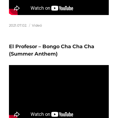
Közzétéve
Forma
2021.07.02.
Videó
El Profesor – Bongo Cha Cha Cha
(Summer Anthem)